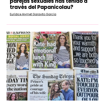
parejas sexuales has tenido a
través del Papanicolau?
Eurídice Aiymet Garavito García