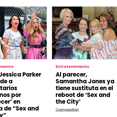
imiento
Entretenimiento
Jessica Parker
Al parecer,
de a
Samantha Jones ya
tarios
tiene sustituta en el
nos por
reboot de ‘Sex and
ecer’ en
the City’
a de “Sex and
Cosmopolitan
ty”