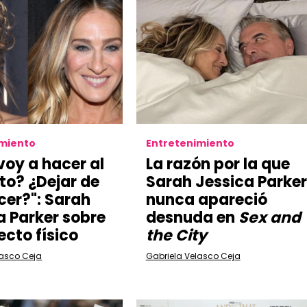
imiento
Entretenimiento
voy a hacer al
La razón por la que
to? ¿Dejar de
Sarah Jessica Parker
cer?": Sarah
nunca apareció
a Parker sobre
desnuda en
Sex and
ecto físico
the City
lasco Ceja
Gabriela Velasco Ceja