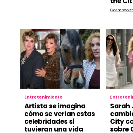
the Cit
Cosmopolit
Entretenimiento
Entreten
Artista se imagina
Sarah 
cómo se verían estas
cambia
celebridades si
City c
tuvieran una vida
sobre 