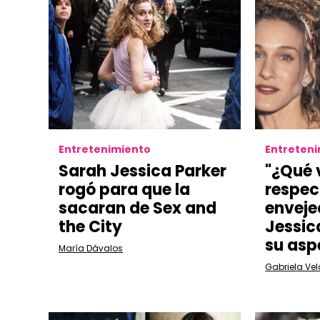
Entretenimiento
Entreten
Sarah Jessica Parker
"¿Qué 
rogó para que la
respec
sacaran de Sex and
enveje
the City
Jessic
su asp
María Dávalos
Gabriela Ve