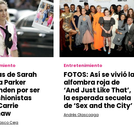
imiento
Entretenimiento
jas de Sarah
FOTOS: Así se vivió l
a Parker
alfombra roja de
nden por ser
‘And Just Like That’,
shionistas
la esperada secuela
arrie
de ‘Sex and the City’
haw
Andrés Olascoaga
lasco Ceja