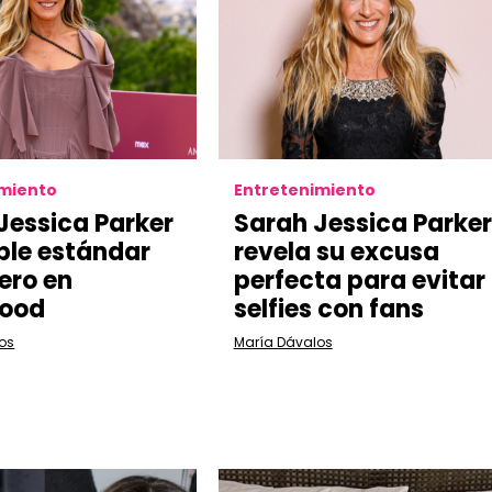
imiento
Entretenimiento
Jessica Parker
Sarah Jessica Parker
oble estándar
revela su excusa
ero en
perfecta para evitar
wood
selfies con fans
os
María Dávalos