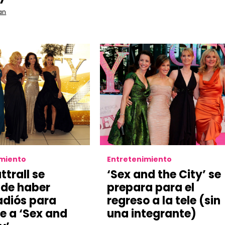
an
imiento
Entretenimiento
ttrall se
‘Sex and the City’ se
 de haber
prepara para el
adiós para
regreso a la tele (sin
e a ‘Sex and
una integrante)