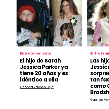
Entretenimiento
Entreten
El hijo de Sarah
Las hi
Jessica Parker ya
Jessic
tiene 20 años y es
sorpre
idéntico a ella
tan fa
como C
Gabriela Velasco Ceja
Brads
Gabriela Ve