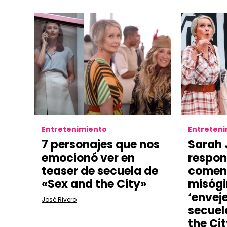
Entretenimiento
Entreten
7 personajes que nos
Sarah 
emocionó ver en
respon
teaser de secuela de
comen
«Sex and the City»
misógi
‘envej
José Rivero
secuel
the Ci