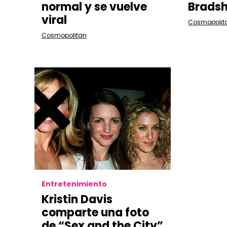
normal y se vuelve
Brads
viral
Cosmopolit
Cosmopolitan
Entretenimiento
Kristin Davis
comparte una foto
de “Sex and the City”