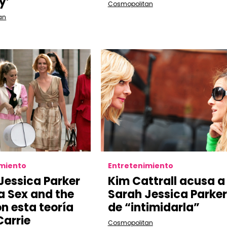
y’
Cosmopolitan
an
imiento
Entretenimiento
Jessica Parker
Kim Cattrall acusa a
 Sex and the
Sarah Jessica Parker
on esta teoría
de “intimidarla”
Carrie
Cosmopolitan