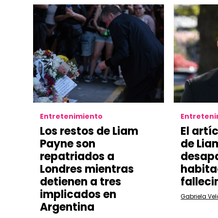
Entretenimiento
Entreten
Los restos de Liam
El artí
Payne son
de Lia
repatriados a
desapa
Londres mientras
habita
detienen a tres
fallec
implicados en
Gabriela Ve
Argentina