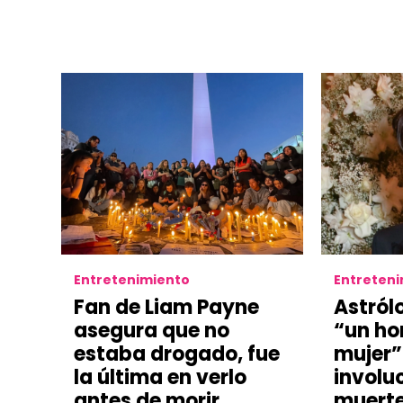
Entretenimiento
Entreten
Fan de Liam Payne
Astról
asegura que no
“un ho
estaba drogado, fue
mujer”
la última en verlo
involu
antes de morir
muerte