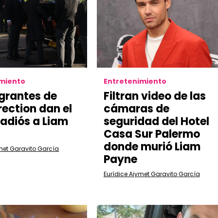
imiento
Entretenimiento
egrantes de
Filtran video de las
rection dan el
cámaras de
 adiós a Liam
seguridad del Hotel
Casa Sur Palermo
donde murió Liam
met Garavito García
Payne
Eurídice Aiymet Garavito García