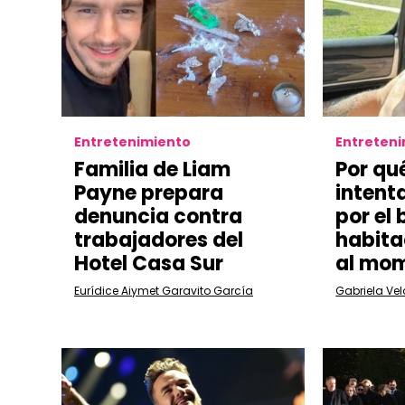
Entretenimiento
Entreten
Familia de Liam
Por qu
Payne prepara
intent
denuncia contra
por el
trabajadores del
habita
Hotel Casa Sur
al mom
Eurídice Aiymet Garavito García
Gabriela Ve