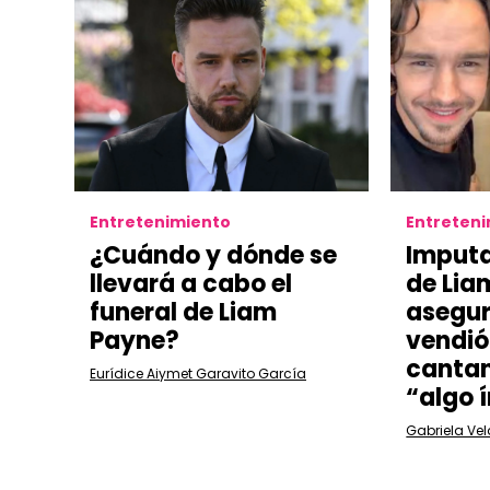
Entretenimiento
Entreten
¿Cuándo y dónde se
Imputa
llevará a cabo el
de Lia
funeral de Liam
asegur
Payne?
vendió
cantan
Eurídice Aiymet Garavito García
“algo 
Gabriela Ve