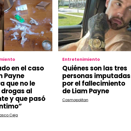
imiento
Entretenimiento
do en el caso
Quiénes son las tres
m Payne
personas imputadas
a que no le
por el fallecimiento
 drogas al
de Liam Payne
te y que pasó
Cosmopolitan
íntimo”
lasco Ceja