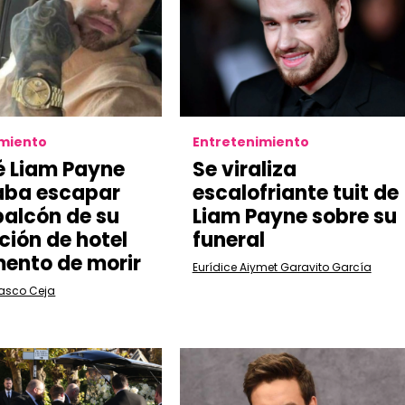
imiento
Entretenimiento
é Liam Payne
Se viraliza
aba escapar
escalofriante tuit de
 balcón de su
Liam Payne sobre su
ción de hotel
funeral
ento de morir
Eurídice Aiymet Garavito García
lasco Ceja