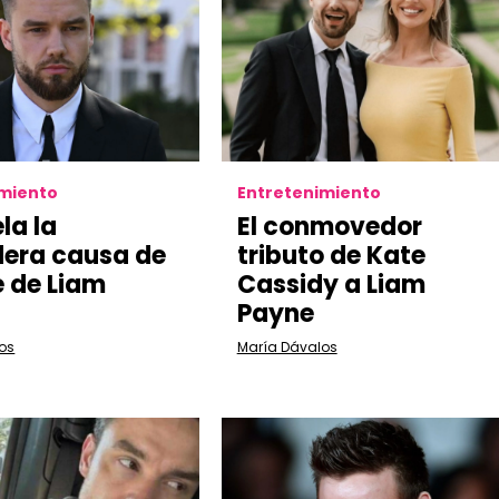
imiento
Entretenimiento
la la
El conmovedor
era causa de
tributo de Kate
 de Liam
Cassidy a Liam
Payne
os
María Dávalos