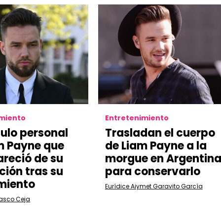
imiento
Entretenimiento
culo personal
Trasladan el cuerpo
m Payne que
de Liam Payne a la
reció de su
morgue en Argentin
ción tras su
para conservarlo
imiento
Eurídice Aiymet Garavito García
lasco Ceja