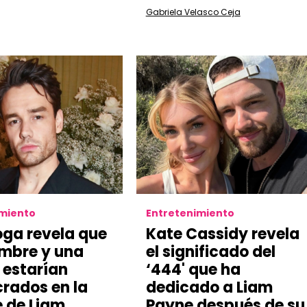
Gabriela Velasco Ceja
imiento
Entretenimiento
oga revela que
Kate Cassidy revela
mbre y una
el significado del
 estarían
‘444' que ha
crados en la
dedicado a Liam
 de Liam
Payne después de su