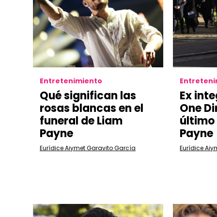
Entretenimiento
Entreten
Qué significan las
Ex int
rosas blancas en el
One Di
funeral de Liam
último
Payne
Payne
Eurídice Aiymet Garavito García
Eurídice Aiy