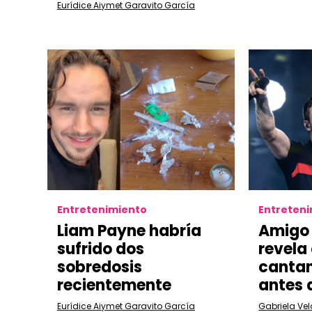
Eurídice Aiymet Garavito García
Entretenimiento
Entreten
Liam Payne habría
Amigo 
sufrido dos
revela 
sobredosis
cantan
recientemente
antes 
Eurídice Aiymet Garavito García
Gabriela Ve