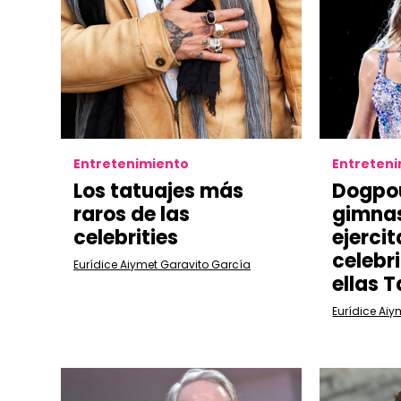
Entretenimiento
Entreten
Los tatuajes más
Dogpou
raros de las
gimnas
celebrities
ejercit
celebr
Eurídice Aiymet Garavito García
ellas T
Eurídice Aiy