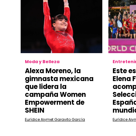
Moda y Belleza
Entreten
Alexa Moreno, la
Este e
gimnasta mexicana
Elena 
que lidera la
acomp
campaña Women
Selecc
Empowerment de
España
SHEIN
mundi
Eurídice Aiymet Garavito García
Eurídice Aiy