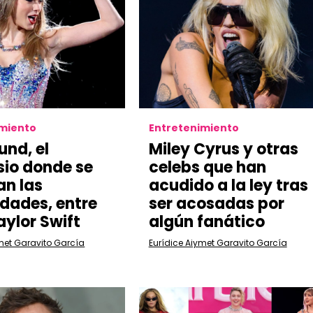
imiento
Entretenimiento
nd, el
Miley Cyrus y otras
io donde se
celebs que han
an las
acudido a la ley tras
idades, entre
ser acosadas por
aylor Swift
algún fanático
met Garavito García
Eurídice Aiymet Garavito García