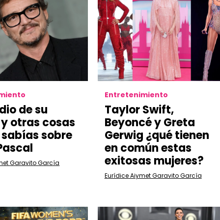
imiento
Entretenimiento
idio de su
Taylor Swift,
y otras cosas
Beyoncé y Greta
 sabías sobre
Gerwig ¿qué tienen
Pascal
en común estas
exitosas mujeres?
met Garavito García
Eurídice Aiymet Garavito García