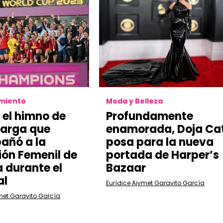
imiento
Moda y Belleza
s el himno de
Profundamente
Farga que
enamorada, Doja Ca
añó a la
posa para la nueva
ión Femenil de
portada de Harper’s
 durante el
Bazaar
al
Eurídice Aiymet Garavito García
met Garavito García