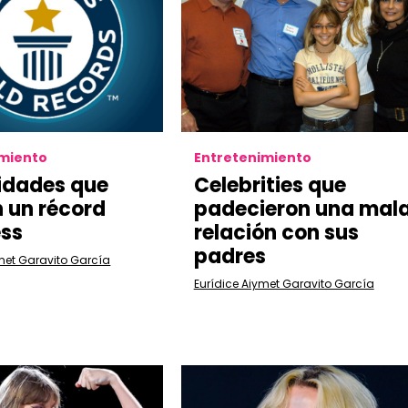
imiento
Entretenimiento
idades que
Celebrities que
 un récord
padecieron una mal
ss
relación con sus
padres
met Garavito García
Eurídice Aiymet Garavito García