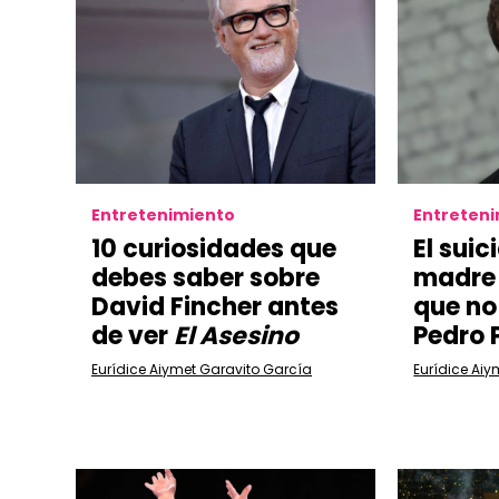
Entretenimiento
Entreten
10 curiosidades que
El suic
debes saber sobre
madre 
David Fincher antes
que no
de ver
El Asesino
Pedro 
Eurídice Aiymet Garavito García
Eurídice Aiy