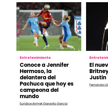
Entretenimiento
Entreten
Conoce a Jennifer
El nue
Hermoso, la
Britne
delantera del
Justin
Pachuca que hoy es
Fernanda Ló
campeona del
mundo
Eurídice Aiymet Garavito García