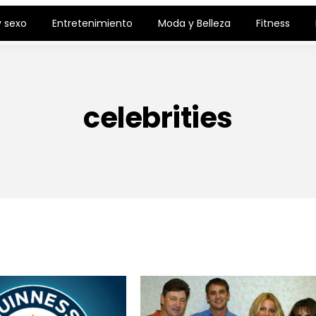
 sexo
Entretenimiento
Moda y Belleza
Fitness
celebrities