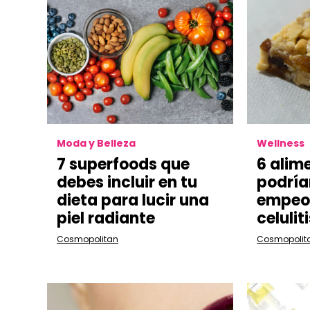
Moda y Belleza
Wellness
7 superfoods que
6 alim
debes incluir en tu
podría
dieta para lucir una
empeo
piel radiante
celulit
Cosmopolitan
Cosmopolit