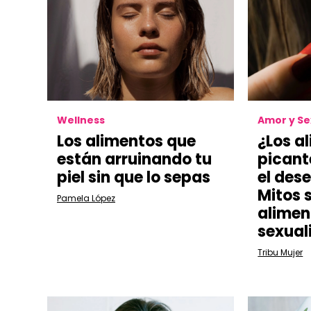
Wellness
Amor y S
Los alimentos que
¿Los a
están arruinando tu
pican
piel sin que lo sepas
el des
Mitos 
Pamela López
alimen
sexual
Tribu Mujer