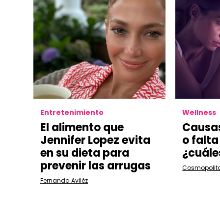
Entretenimiento
Wellness
El alimento que
Causas
Jennifer Lopez evita
o falta
en su dieta para
¿cuále
prevenir las arrugas
Cosmopolit
Fernanda Aviléz