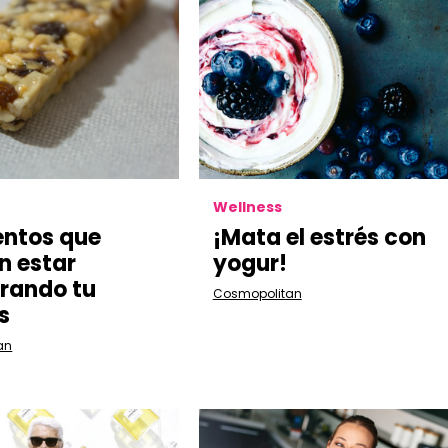
Wellness
entos que
¡Mata el estrés con
n estar
yogur!
rando tu
Cosmopolitan
is
an