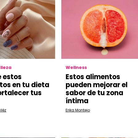
lleza
Wellness
e estos
Estos alimentos
tos en tu dieta
pueden mejorar el
ortalecer tus
sabor de tu zona
íntima
iléz
Erika Montejo