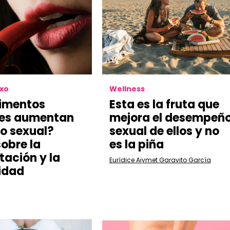
exo
Wellness
limentos
Esta es la fruta que
tes aumentan
mejora el desempeñ
eo sexual?
sexual de ellos y no
sobre la
es la piña
tación y la
Eurídice Aiymet Garavito García
idad