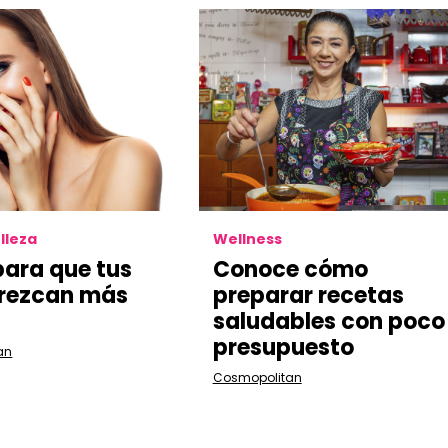
lleza
Wellness
 para que tus
Conoce cómo
crezcan más
preparar recetas
saludables con poco
presupuesto
an
Cosmopolitan