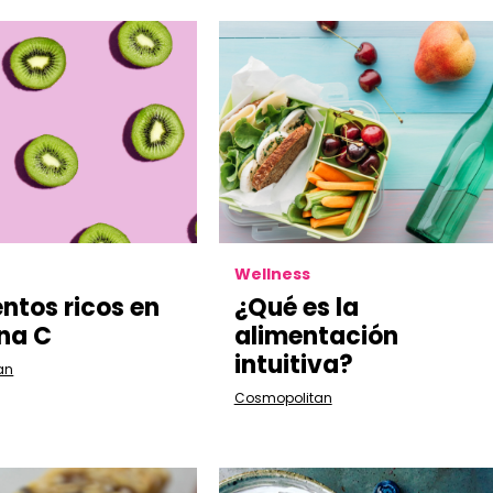
Wellness
entos ricos en
¿Qué es la
na C
alimentación
intuitiva?
an
Cosmopolitan