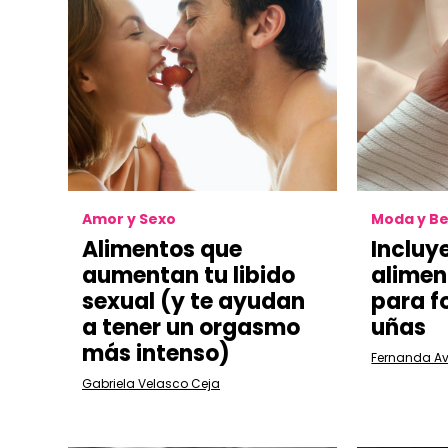
Amor y Sexo
Moda y Be
Alimentos que
Incluy
aumentan tu libido
alimen
sexual (y te ayudan
para f
a tener un orgasmo
uñas
más intenso)
Fernanda Av
Gabriela Velasco Ceja