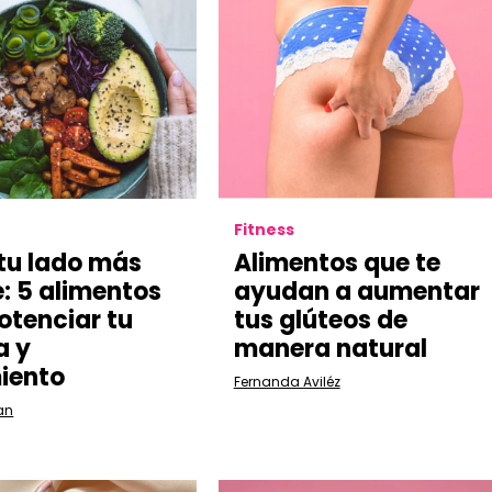
Fitness
 tu lado más
Alimentos que te
e: 5 alimentos
ayudan a aumentar
otenciar tu
tus glúteos de
a y
manera natural
iento
Fernanda Aviléz
an