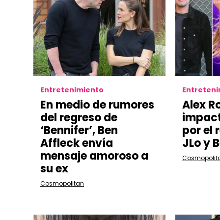
Entretenimiento
Entreten
En medio de rumores
Alex R
del regreso de
impact
‘Bennifer’, Ben
por el
Affleck envía
JLo y 
mensaje amoroso a
Cosmopolit
su ex
Cosmopolitan