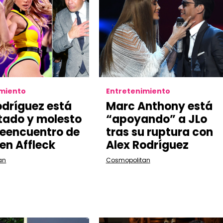
imiento
Entretenimiento
odríguez está
Marc Anthony está
ado y molesto
“apoyando” a JLo
 reencuentro de
tras su ruptura con
Ben Affleck
Alex Rodríguez
an
Cosmopolitan