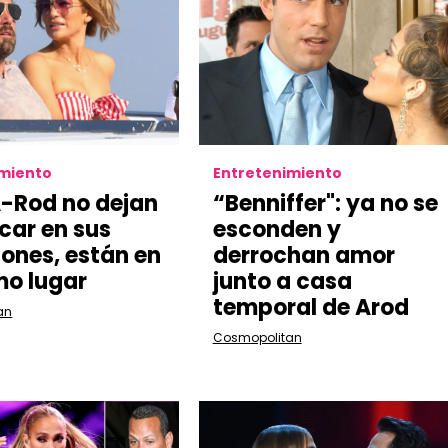
imiento
Entretenimiento
A-Rod no dejan
“Benniffer": ya no se
car en sus
esconden y
ones, están en
derrochan amor
mo lugar
junto a casa
temporal de Arod
an
Cosmopolitan