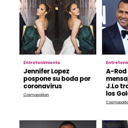
Entretenimiento
Entreten
Jennifer Lopez
A-Rod
pospone su boda por
mensaj
coronavirus
J.Lo tr
los Go
Cosmopolitan
Cosmopolit