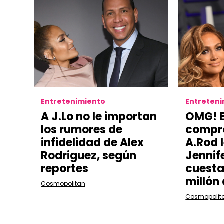
Entretenimiento
Entreten
A J.Lo no le importan
OMG! El
los rumores de
compr
infidelidad de Alex
A.Rod l
Rodriguez, según
Jennif
reportes
cuesta
millón
Cosmopolitan
Cosmopolit