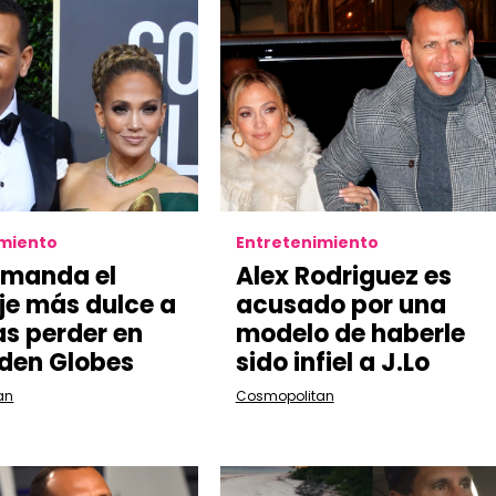
imiento
Entretenimiento
 manda el
Alex Rodriguez es
e más dulce a
acusado por una
as perder en
modelo de haberle
lden Globes
sido infiel a J.Lo
an
Cosmopolitan