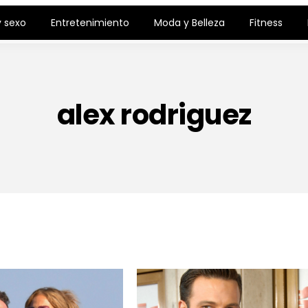
 sexo
Entretenimiento
Moda y Belleza
Fitness
alex rodriguez