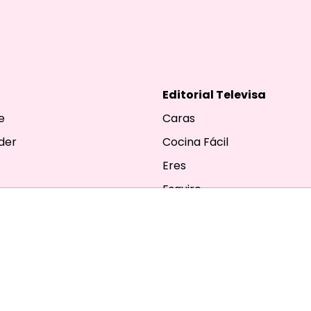
Editorial Televisa
e
Caras
der
Cocina Fácil
Eres
Esquire
Harper’s Bazaar
Tú En Línea
TVyNovelas
Vanidades