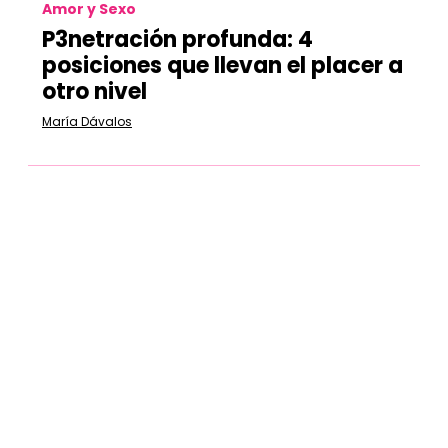
Amor y Sexo
P3netración profunda:
4
posiciones que llevan el placer a
otro nivel
María Dávalos