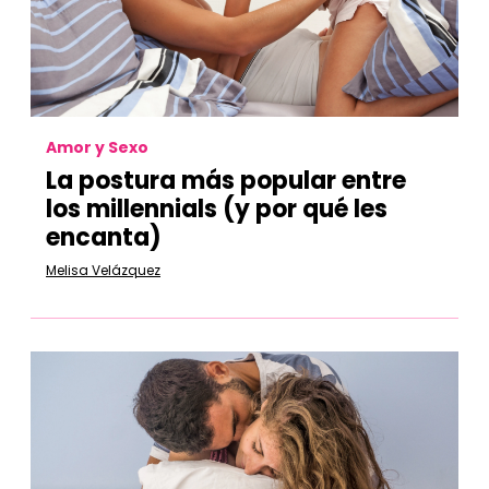
Amor y Sexo
La postura más popular entre
los millennials (y por qué les
encanta)
Melisa Velázquez