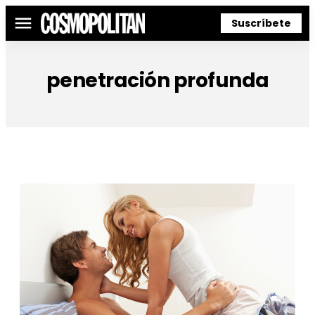
Suscríbete
Menú
penetración profunda