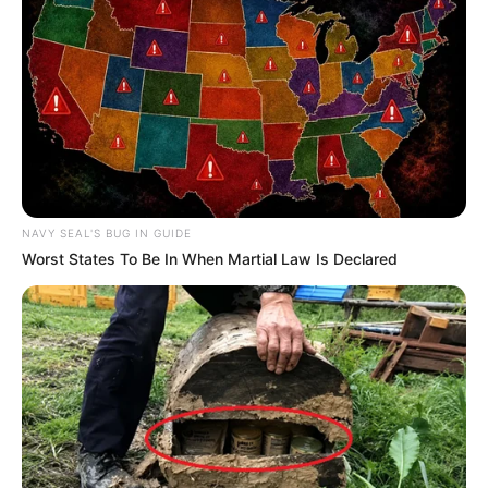
Amor y Sexo
Así se ve un orgasmo en una
fotografía según la Inteligencia
Artificial