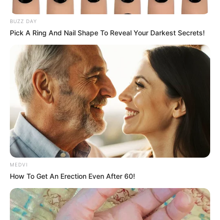
las mujeres que “no llegan al éxtasis en sus
relaciones sexuales
” y esto puede llegar a
convertirse en un problema, señalan.
También te interesa...
Amor y Sexo
Orgasmo femenino
Amor y Sexo
La técnica para multiplicar por 10 la
intensidad de tus orgasmos
Amor y Sexo
Sincronicen sus orgasmos