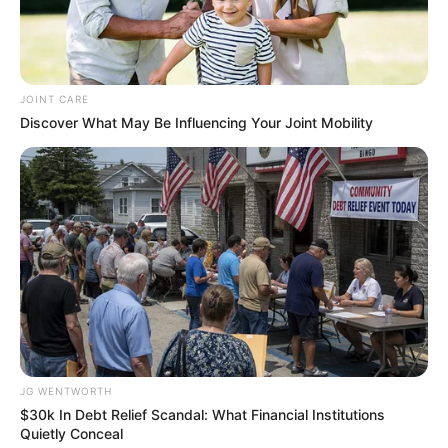
CONSEJOS PARA SUPERAR LA
ANORGASMIA
Por ello, para Blázquez, el primer paso para
superar la anorgasmia pasa por la educación
sexual. “Conocer el propio cuerpo y nuestro
mapa erótico es fundamental. Saber lo que nos
gusta: el qué tocarnos, cómo, dónde y cuándo,
es clave”, ha dicho. Al respecto, ha recordado
que, según el ‘XII Barómetro de Control’, la
práctica sexual más placentera para las mujeres