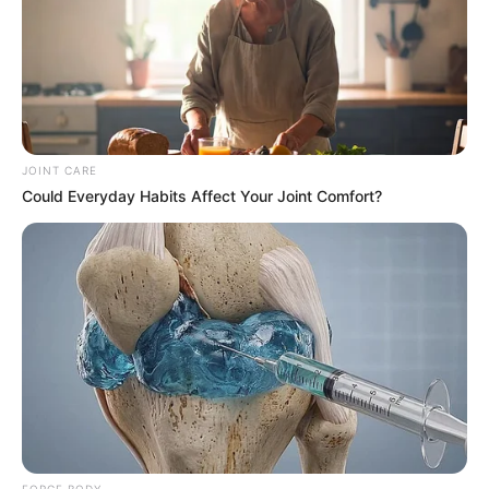
¿Cómo actuar inteligentemente
cuando te dejan “en visto”?
Descubre más
Revista
Amor y sexo
App Store
Moda y belleza
Pressreader
Entretenimiento
Zinio
Magzter