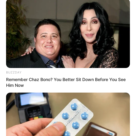
hunde sus raíces en esta disfunción,
principalmente por motivos emocionales, el
desconocimiento de nuestro cuerpo y nuestro
mapa erótico, así como mandatos culturales”,
explica Blázquez.
“Las mujeres heterosexuales lo tenemos más
complicado que los hombres para llegar al
orgasmo, ya que los patrones que se siguen
manteniendo a la hora de mantener relaciones
sexuales se basan principalmente en el
coitocentrismo”, ha asegurado la sexóloga.
Además, añade otro condicionante en esta
disfunción: la falta de conocimiento de la
respuesta sexual y mitos asentados en la