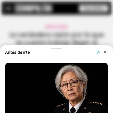
Suscríbete
Menú
Amor y Sexo
La verdadera razón por la que
te cuesta trabajo llegar al
orgasmo durante el sexo
La anorgasmia es una disfunción sexual
que se caracteriza por la dificultad o
incapacidad recurrente de alcanzar el
orgasmo “a pesar de una adecuada
estimulación y un deseo sexual presente
Septiembre 17, 2024 •
Cosmopolitan