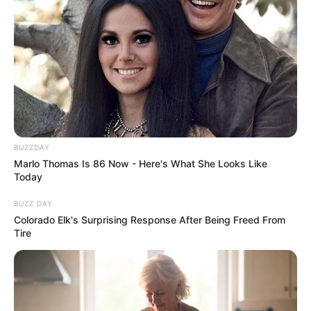
Amor y Sexo
Las señales que envía un hombre
cuando ya no le gustas
Amor y Sexo