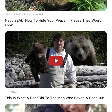
Amor y Sexo
Razones por las que un hombre se
apega sexualmente a una mujer