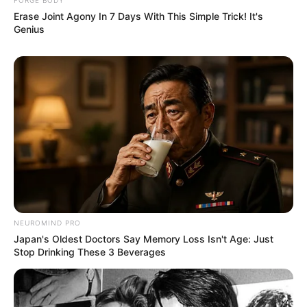
Editorial Televisa
Legales
Caras
Aviso de privacidad
Cocina Fácil
Términos de servicio
Eres
Esquire
Harper’s Bazaar
Tú En Línea
TVyNovelas
Vanidades
EDITORIAL TELEVISA S.A. DE C.V. TODOS LOS DERECHOS
RESERVADOS. TBG - EDITORIAL TELEVISA - LIFESTYLES -
BEAUTY / FASHION