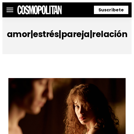
Suscríbete
Menú
amor|estrés|pareja|relación