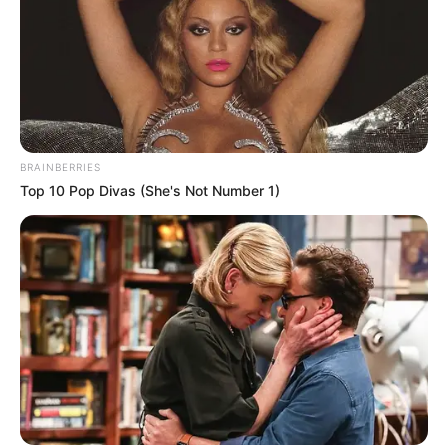
todas partes.
FYI, la película obtuvo una calificación R en los
Estados Unidos después de ediciones
significativas, por lo que es posible que tenga
problemas para encontrar el corte original.
‘Otón; o arriba con gente muerta’
Esta película de 2008 trata sobre un zombi
en Berlín. Presenta muchas escenas
eróticas gracias al hecho de que uno de
los personajes está haciendo un
documental sobre pornografía.
Aparentemente, los momentos íntimos son
reales, así que si tus intereses incluyen
zombis y sexo, tienes que verla.
‘Calígula’