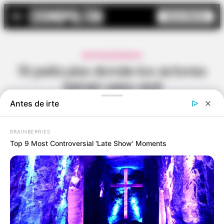
Suscríbete
Menú
Entretenimiento
19 películas donde los actores
tienen sexo real
Septiembre 12, 2018 •
Redaccion
Twitter
Pinterest
Tumblr
Email