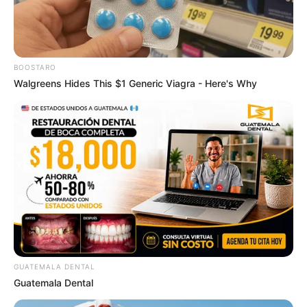
registra para la eternidad.”
Vía: www.marieclaire.com
Twitter
Pinterest
Tumblr
Email
películas con sexo real
Redaccion
Lo más hot