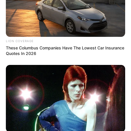
Te sugerimos