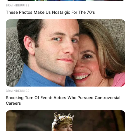
Entretenimiento
Revelan cómo es la nueva vida de
Taylor Swift como la señora Kelce
y los planes que tiene con Travis