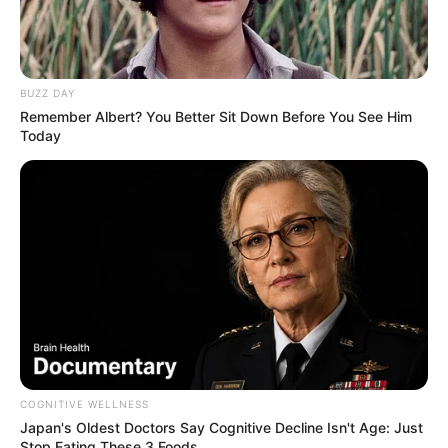
Te sugerimos