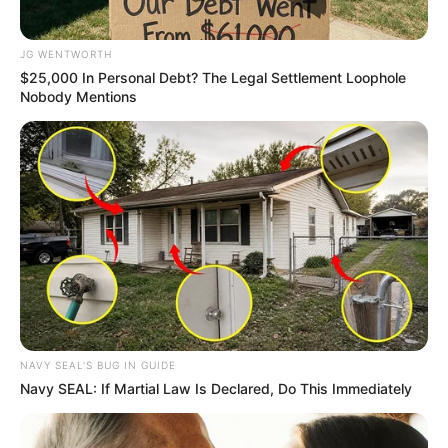
Amor y Sexo
Las señales que envía un hombre
cuando ya no le gustas
Amor y Sexo
¿Cómo actuar inteligentemente