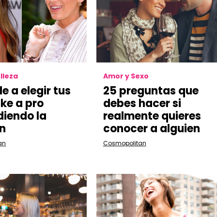
lleza
Amor y Sexo
e a elegir tus
25 preguntas que
ike a pro
debes hacer si
iendo la
realmente quieres
n
conocer a alguien
an
Cosmopolitan