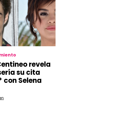
imiento
entineo revela
ería su cita
* con Selena
z
an