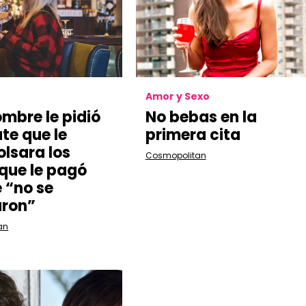
Amor y Sexo
ombre le pidió
No bebas en la
te que le
primera cita
lsara los
Cosmopolitan
 que le pagó
 “no se
aron”
an