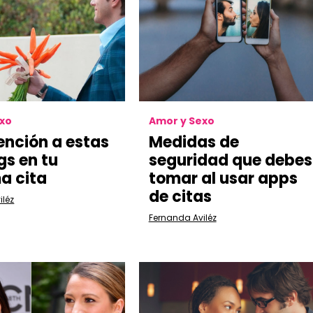
exo
Amor y Sexo
ención a estas
Medidas de
gs en tu
seguridad que debes
a cita
tomar al usar apps
de citas
iléz
Fernanda Aviléz