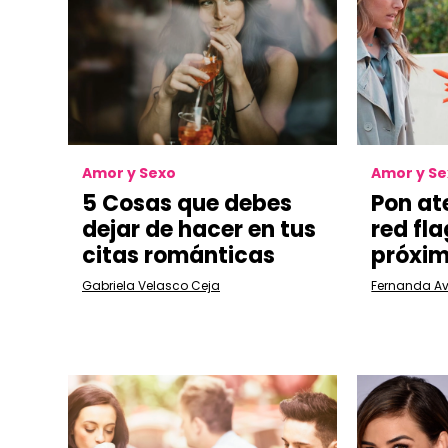
Amor y Sexo
Amor y S
5 Cosas que debes
Pon at
dejar de hacer en tus
red fla
citas románticas
próxim
Gabriela Velasco Ceja
Fernanda Av