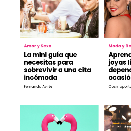
Amor y Sexo
Moda y Be
La mini guía que
Aprend
necesitas para
joyas l
sobrevivir a una cita
depend
incómoda
ocasió
Fernanda Aviléz
Cosmopolit