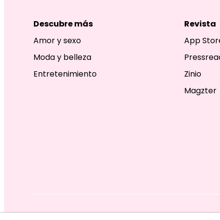
Descubre más
Revista
Amor y sexo
App Stor
Moda y belleza
Pressrea
Entretenimiento
Zinio
Magzter
EDITORIAL TELEVISA S.A. DE C.V. TODOS LOS DERECHOS R