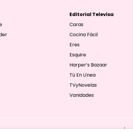
Editorial Televisa
e
Caras
der
Cocina Fácil
Eres
Esquire
Harper’s Bazaar
Tú En Línea
TVyNovelas
Vanidades
ESERVADOS. TBG - EDITORIAL TELEVISA - LIFESTYLES - BEAUTY / FA