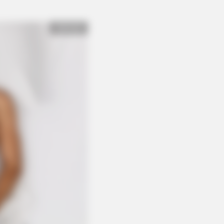
FREEPIK