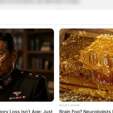
d al momento de disfrutar el sexo.
luye en el que tanto se disfruta o no de un encu
la falta de conocimiento y comprensión de cóm
o.
Esta falta de información puede terminar en ex
as para las mujeres, ya que sus necesidades espec
damente.
cepción de que las mujeres disfrutan menos del
plemente un mito, pero tampoco una realidad 
s y culturales contribuyen a esta diferencia en e
or que podemos hacer es promover una educación
 para ayudar a cerrar esta brecha y mejorar la ex