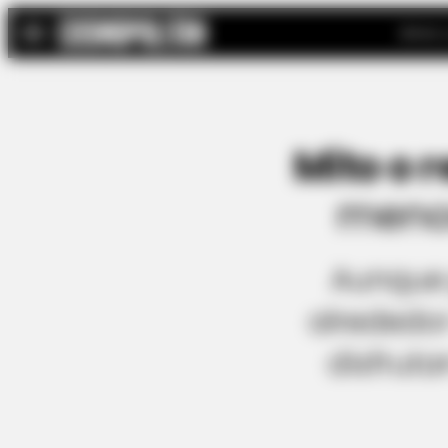
Amor y
Menú
Mito o r
menos
Aunque 
alrededor
disfrut