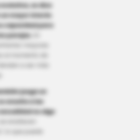
evolutiva, se dice
 un mayor interés
 su capacidad para
es parejas.
En
enfrentar mayores
as al momento de
tienden a ser más
.
también juega un
se enseña a las
 sexualidad es algo
se enaltecen
”, lo que puede