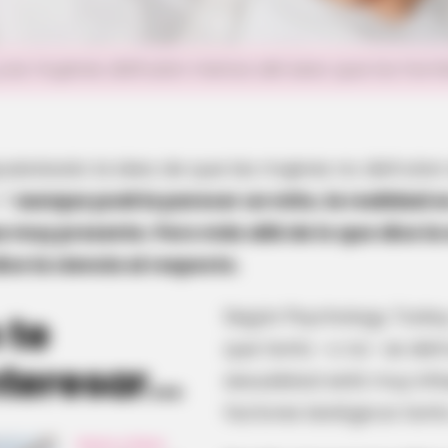
Las mujeres disfrutan menos del sexo que los hom
ularizado la idea de que las mujeres no disfrutan
 Y
aunque podría parecer un mito, la realidad e
muy presente. Pero más allá de lo que dice la 
ce la ciencia al respecto.
Según Psychology Today,
 te
que tanto -o no- se disf
teresar...
sexualidad está muy inf
factores biológicos tant
Amor y Sexo