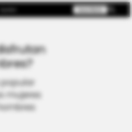
Equidad
Suscríbete
Mostrar
búsqueda
isfrutan
mbres?
 popular
as mujeres
 hombres