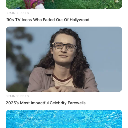
¿Es normal que a veces me excite algo
y después me dé asco o culpa?
A veces, el deseo y la culpa se entrelazan de una
manera que parece contradictoria.
Puedes
estar disfrutando plenamente un momento
de excitación y, de repente, sentir
incomodidad, vergüenza o incluso rechazo
por lo que acaba de pasar.
Si alguna vez te ha