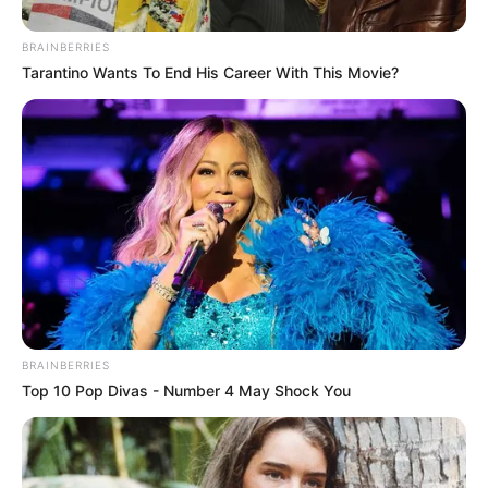
Amor y Sexo
¿Es verdad que la zona íntima
cambia con las relaciones
sexuales?
Amor y Sexo
¿Es normal no disfrutar del sexo con
penetración?
Este fenómeno, conocido como disforia
postcoital o malestar después del sexo, se refiere
a la sensación de tristeza, incomodidad o culpa
que algunas personas experimentan después de
un encuentro íntimo, mastrubación, o incluso