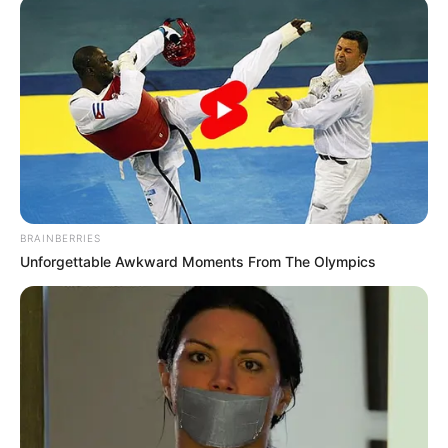
situaciones con vergüenza o incomodidad,
aunque racionalmente sepas que no hay
nada de malo en ellas.
Este tipo de reacciones
suelen estar más relacionadas con la educación
y la cultura que con lo que realmente deseas o
disfrutas.
Si estos sentimientos aparecen de vez en cuando
y no afectan tu bienestar general, es probable
que solo sean una respuesta emocional
pasajera. Pero
si la culpa o el rechazo son
constantes y te impiden disfrutar de tu vida
íntima, podría ser útil explorar estos
sentimientos con mayor profundidad
, tal vez
con la ayuda de un terapeuta especializado en
sexualidad.