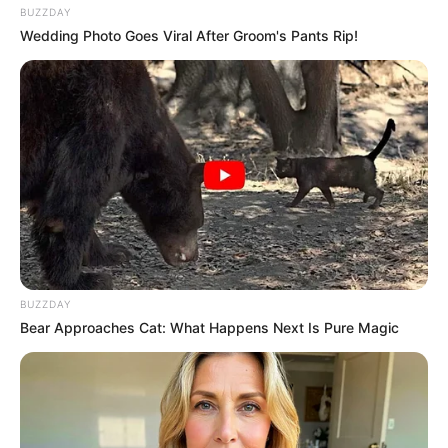
Moda y belleza
Pressreader
Entretenimiento
Zinio
Magzter
Editorial Televisa
Legales
Caras
Aviso de privacidad
Cocina Fácil
Términos de servicio
Eres
Esquire
Harper’s Bazaar
Tú En Línea
TVyNovelas
Vanidades