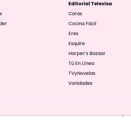
Editorial Televisa
e
Caras
der
Cocina Fácil
Eres
Esquire
Harper’s Bazaar
Tú En Línea
TVyNovelas
Vanidades
ESERVADOS. TBG - EDITORIAL TELEVISA - LIFESTYLES - BEAUTY / FA