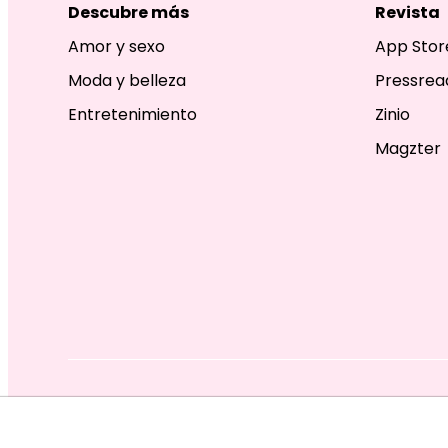
Descubre más
Revista
Amor y sexo
App Stor
Moda y belleza
Pressrea
Entretenimiento
Zinio
Magzter
EDITORIAL TELEVISA S.A. DE C.V. TODOS LOS DERECHOS R