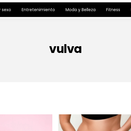
 sexo
Entretenimiento
Moda y Belleza
Fitness
vulva