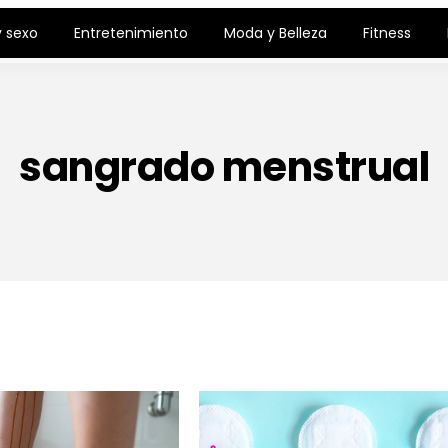
 sexo
Entretenimiento
Moda y Belleza
Fitness
sangrado menstrual