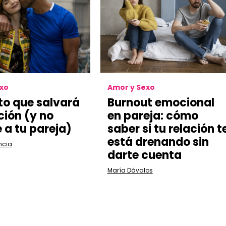
exo
Amor y Sexo
ito que salvará
Burnout emocional
ción (y no
en pareja:
cómo
 a tu pareja)
saber si tu relación t
está drenando sin
ncia
darte cuenta
María Dávalos