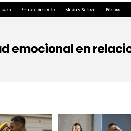
 sexo
Entretenimiento
Moda y Belleza
Fitness
ud emocional en relaci