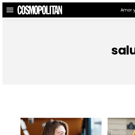
Amor y
Menú
sal