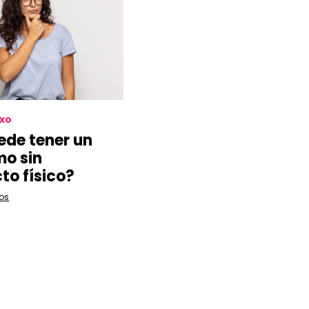
exo
ede tener un
o sin
to físico?
os