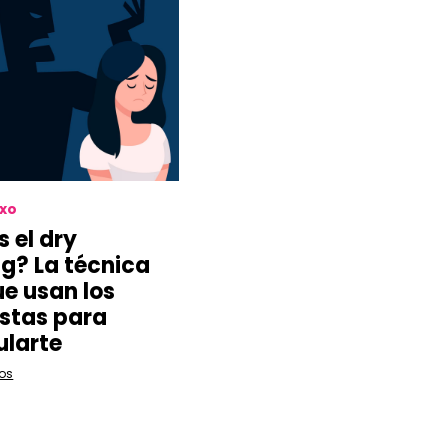
exo
s el dry
g? La técnica
ue usan los
istas para
larte
os