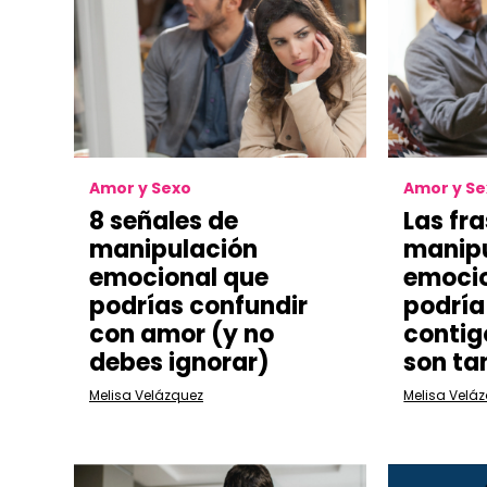
Amor y Sexo
Amor y S
8 señales de
Las fr
manipulación
manip
emocional que
emocio
podrías confundir
podría
con amor (y no
contig
debes ignorar)
son ta
Melisa Velázquez
Melisa Velá