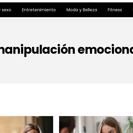
 sexo
Entretenimiento
Moda y Belleza
Fitness
anipulación emocion