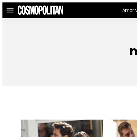
Amor y
Menú
m