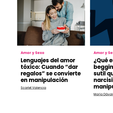
Amor y Sexo
Amor y S
Lenguajes del amor
¿Qué e
tóxico: Cuando “dar
beggin
regalos” se convierte
sutil q
en manipulación
narcis
manipu
Scarlet Valencia
María Dával