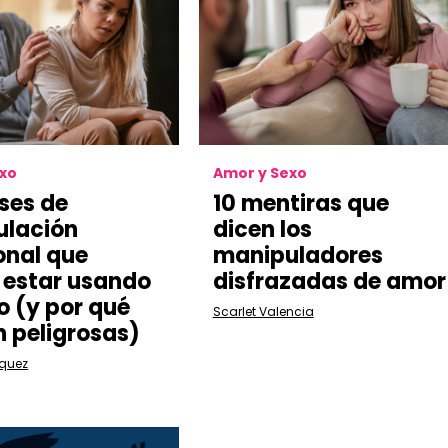
exo
Amor y Sexo
ases de
10 mentiras que
ulación
dicen los
nal que
manipuladores
 estar usando
disfrazadas de amor
o (y por qué
Scarlet Valencia
n peligrosas)
zquez