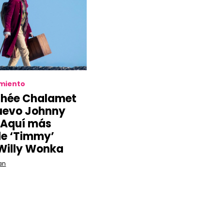
imiento
thée Chalamet
nuevo Johnny
 Aquí más
de ‘Timmy’
Willy Wonka
an