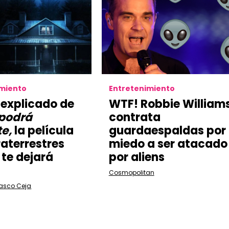
imiento
Entretenimiento
l explicado de
WTF! Robbie William
podrá
contrata
te,
la película
guardaespaldas por
raterrestres
miedo a ser atacado
 te dejará
por aliens
Cosmopolitan
lasco Ceja