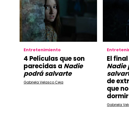
Entretenimiento
Entreten
4 Películas que son
El fina
parecidas a
Nadie
Nadie 
podrá salvarte
salvar
de ext
Gabriela Velasco Ceja
que no
dormir
Gabriela Ve