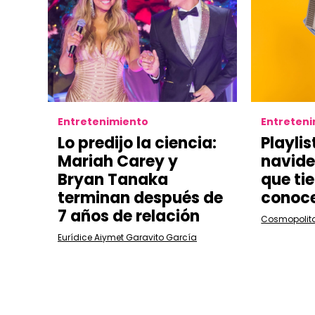
Entretenimiento
Entreten
Lo predijo la ciencia:
Playlis
Mariah Carey y
navid
Bryan Tanaka
que ti
terminan después de
conoc
7 años de relación
Cosmopolit
Eurídice Aiymet Garavito García