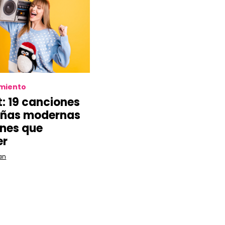
imiento
t: 19 canciones
eñas modernas
enes que
er
an