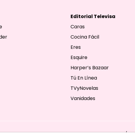
Editorial Televisa
e
Caras
der
Cocina Fácil
Eres
Esquire
Harper’s Bazaar
Tú En Línea
TVyNovelas
Vanidades
ESERVADOS. TBG - EDITORIAL TELEVISA - LIFESTYLES - BEAUTY / FA