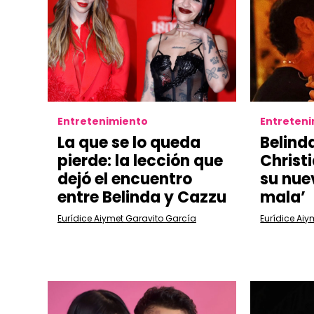
Entretenimiento
Entreten
La que se lo queda
Belind
pierde: la lección que
Christ
dejó el encuentro
su nuev
entre Belinda y Cazzu
mala’
Eurídice Aiymet Garavito García
Eurídice Aiy