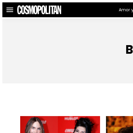
Amor y
Menú
B