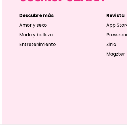
Descubre más
Revista
Amor y sexo
App Stor
Moda y belleza
Pressrea
Entretenimiento
Zinio
Magzter
EDITORIAL TELEVISA S.A. DE C.V. TODOS LOS DERECHOS R