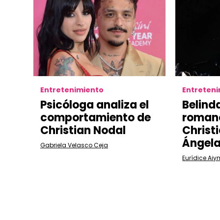
Entretenimiento
Entreten
Psicóloga analiza el
Belind
comportamiento de
roman
Christian Nodal
Christ
Ángela
Gabriela Velasco Ceja
Eurídice Aiy