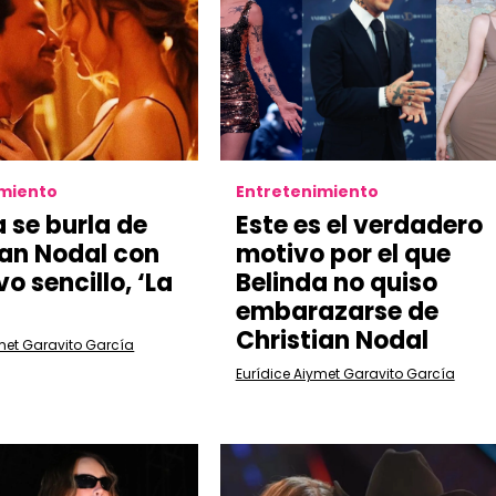
imiento
Entretenimiento
a se burla de
Este es el verdadero
ian Nodal con
motivo por el que
o sencillo, ‘La
Belinda no quiso
embarazarse de
Christian Nodal
met Garavito García
Eurídice Aiymet Garavito García