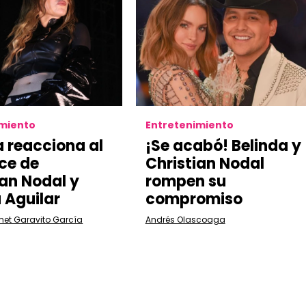
imiento
Entretenimiento
a reacciona al
¡Se acabó! Belinda y
ce de
Christian Nodal
ian Nodal y
rompen su
 Aguilar
compromiso
met Garavito García
Andrés Olascoaga