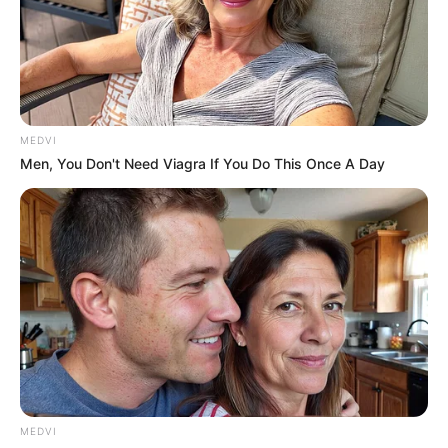
Amor y Sexo
Señales de que eres el ‘hilo rojo’ de
una persona
Descubre más
Revista