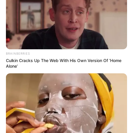
Para tu suerte, tienes suficiente lubricante como
para arreglarlo por tu propia cuenta.
3. Para quitarte un anillo apretado.
Un poco de lubricante hará que se te desatore
de inmediato.
4. Para proyectos y manualidades.
Si estás haciendo una maqueta y no tienes con
qué pegarla, usa un poco de lubricante y
olvídate de cualquier problema. La diferencia
entre éste y un pegamento convencional es que
el lubricante no se va a secar, pero dará un brillo
único a tu obra maestra.