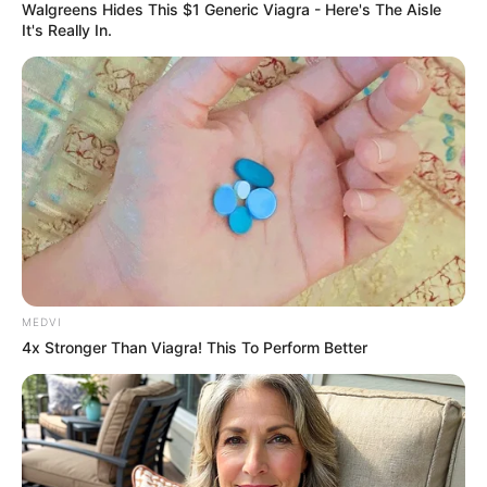
Amor y Sexo
5 Cosas que hace un hombre
enamorado después de tener sexo