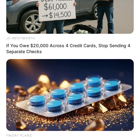
Amor y Sexo
Las 7 cosas que no deberían
avergonzarte durante el sexo