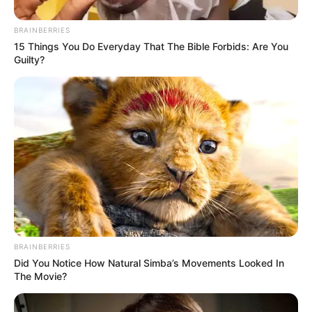
5. Para evitar ampollas cuando usas tacones.
Tus zapatos pueden hacerte una mala jugada
en los momentos más inoportunos, pero tus pies
estarán felizmente sanos al final de la noche.
6. Para atrapar moscas.
Cuando hace mucho calor, los insectos hacen
de las suyas. Evita piquetes de bichos venenosos
y prepara tus propios atrapa insectos rociando
lubricante sobre tiras de papel de cera? ¡y espera
unos cuantos segundos a que caigan!
7. Como sustituto de mantequilla.
Hay pocas cosas en la vida tan aburridas como
el pan tostado, pero tú vigilas tus niveles de