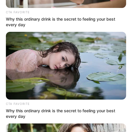
Autoestima sexual
FOTO: GETTY IMAGES
La
seguridad
es indispensable en el
sexo
porque
te permite desenvolverte con mayor libertad,
pues eres capaz de expresar lo que quieres
hacer, lo que te gusta o lo no te hace sentir
cómoda. Para poder llegar a tener
orgasmos
la