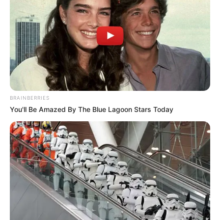
sexo; la
autoestima sexual
podría ayudarte a
tener una relación más amena contigo misma,
continúa leyendo para saber más del tema.
También lee:
Mejora tu autoestima en 5 pasos
Autoestima sexual
¿Qué es?
¡Sencillo! Se trata de la forma en la que te valoras
a ti misma en las
relaciones sexuales
; cómo te
comportas, qué tan cómoda te sientes con tu
cuerpo, cómo
actúas
con otras personas
durante el sexo, si sientes que mereces percibir
placer, entre otras cosas. Básicamente es la
confianza y seguridad
que reflejas mientras