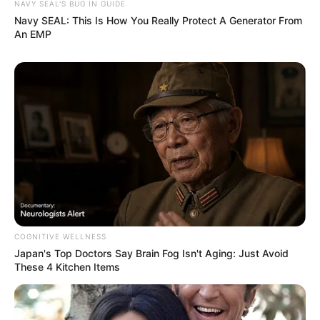
Razones por las que un hombre se
apega sexualmente a una mujer
Amor y Sexo
Las 7 cosas que no deberían
avergonzarte durante el sexo