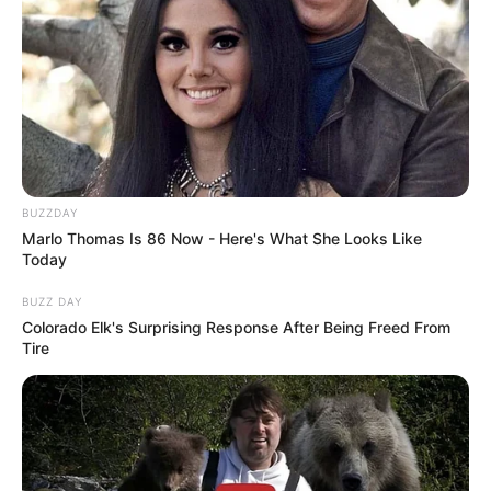
Amor y Sexo
5 Cosas que hace un hombre
enamorado después de tener sexo