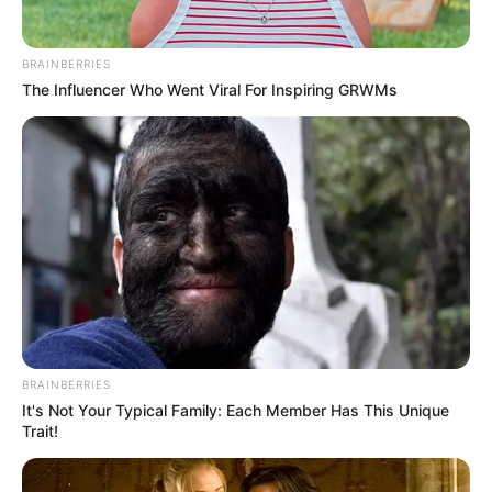
vez, pero tienes dos opciones: puedes
tomar el
control
de la situación o dejar que la situación te
controle y entrar en pánico. Piensa que si esa
persona accedió a entrar a un cuarto contigo, es
porque te desea.
¿Cómo mejorar mi autoestima sexual?
El primer paso es valorarte, enlista todas tus
virtudes
para tenerlas presentes durante el sexo.
También es importante que
conozcas tu cuerpo
y experimentes con él a solas; de esta manera,
sabrás lo que te gusta y no te tomarán por
sorpresa
.