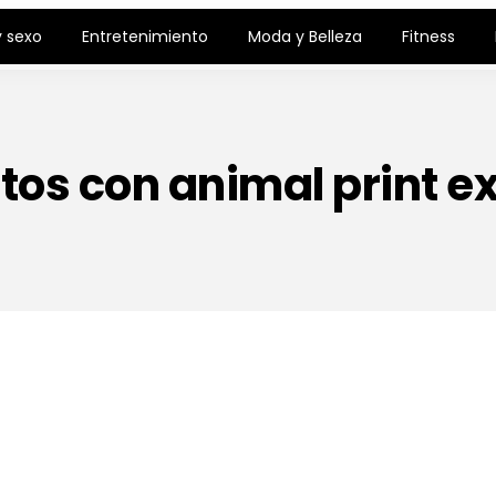
 sexo
Entretenimiento
Moda y Belleza
Fitness
os con animal print e