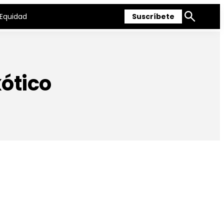
Equidad
Suscríbete
Mostrar
búsqueda
xótico