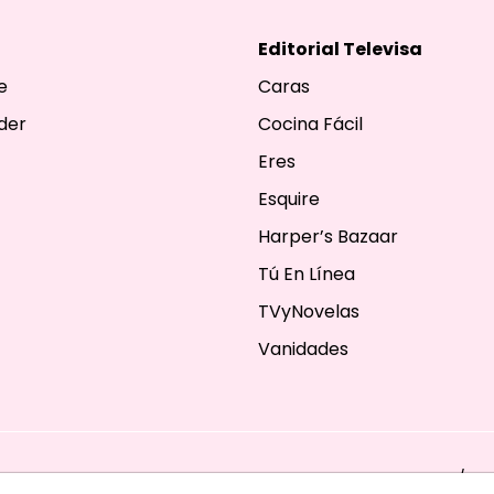
Editorial Televisa
e
Caras
der
Cocina Fácil
Eres
Esquire
Harper’s Bazaar
Tú En Línea
TVyNovelas
Vanidades
ESERVADOS. TBG - EDITORIAL TELEVISA - LIFESTYLES - BEAUTY / FA