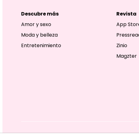
Descubre más
Revista
Amor y sexo
App Stor
Moda y belleza
Pressrea
Entretenimiento
Zinio
Magzter
EDITORIAL TELEVISA S.A. DE C.V. TODOS LOS DERECHOS R