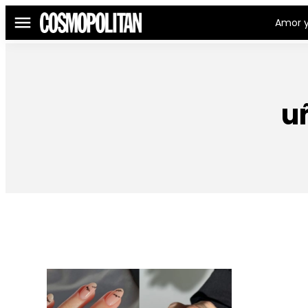
Amor y
Menú
u