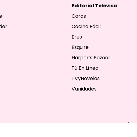
Editorial Televisa
e
Caras
der
Cocina Fácil
Eres
Esquire
Harper’s Bazaar
Tú En Línea
TVyNovelas
Vanidades
ESERVADOS. TBG - EDITORIAL TELEVISA - LIFESTYLES - BEAUTY / FA