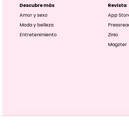
Descubre más
Revista
Amor y sexo
App Stor
Moda y belleza
Pressrea
Entretenimiento
Zinio
Magzter
EDITORIAL TELEVISA S.A. DE C.V. TODOS LOS DERECHOS R