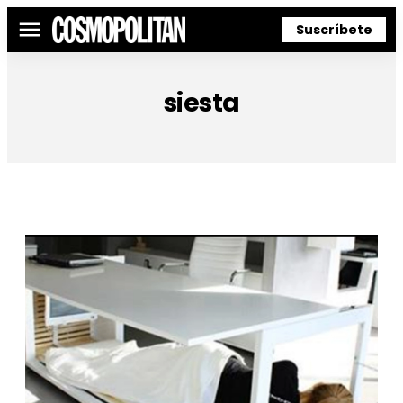
Suscríbete
Menú
siesta