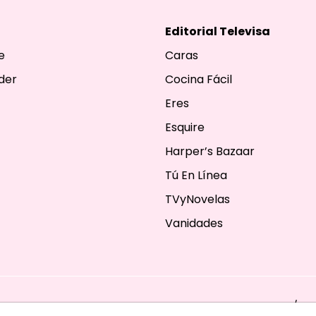
Editorial Televisa
e
Caras
der
Cocina Fácil
Eres
Esquire
Harper’s Bazaar
Tú En Línea
TVyNovelas
Vanidades
ESERVADOS. TBG - EDITORIAL TELEVISA - LIFESTYLES - BEAUTY / FA