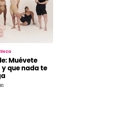
lleza
le: Muévete
 y que nada te
ga
an