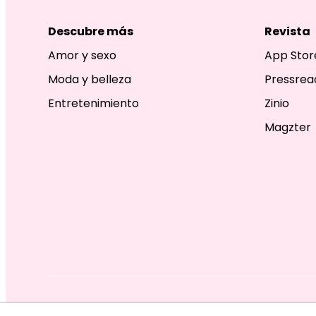
Descubre más
Revista
Amor y sexo
App Stor
Moda y belleza
Pressrea
Entretenimiento
Zinio
Magzter
EDITORIAL TELEVISA S.A. DE C.V. TODOS LOS DERECHOS R