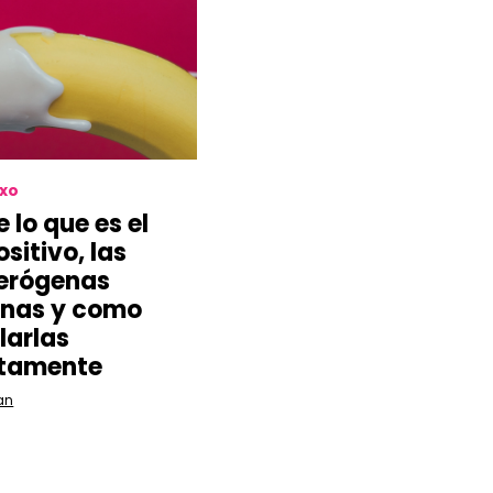
exo
 lo que es el
sitivo, las
erógenas
inas y como
larlas
ctamente
an