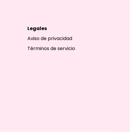
Legales
Aviso de privacidad
Términos de servicio