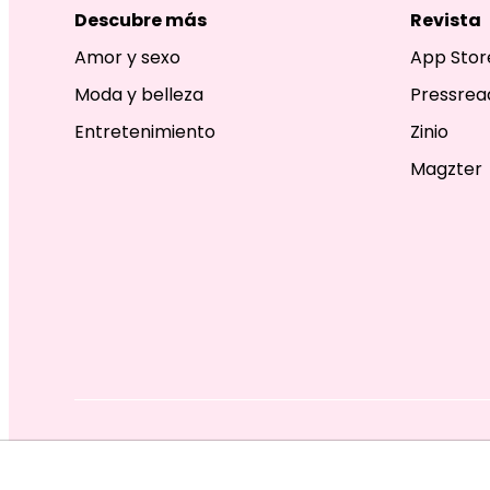
Descubre más
Revista
Amor y sexo
App Stor
Moda y belleza
Pressrea
Entretenimiento
Zinio
Magzter
EDITORIAL TELEVISA S.A. DE C.V. TODOS LOS DERECHOS R