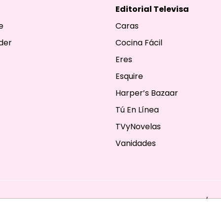
Editorial Televisa
e
Caras
der
Cocina Fácil
Eres
Esquire
Harper’s Bazaar
Tú En Línea
TVyNovelas
Vanidades
ESERVADOS. TBG - EDITORIAL TELEVISA - LIFESTYLES - BEAUTY / FA