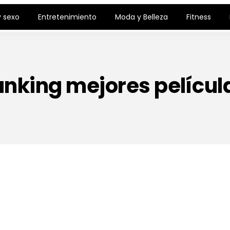
 sexo
Entretenimiento
Moda y Belleza
Fitness
anking mejores películ