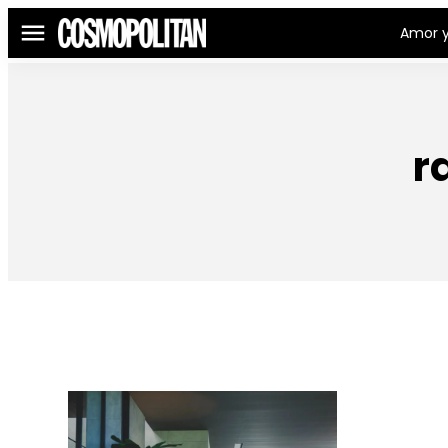
Amor y
Menú
r