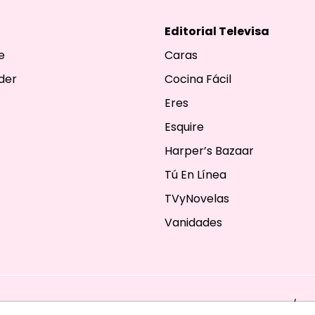
Editorial Televisa
e
Caras
der
Cocina Fácil
Eres
Esquire
Harper’s Bazaar
Tú En Línea
TVyNovelas
Vanidades
ESERVADOS. TBG - EDITORIAL TELEVISA - LIFESTYLES - BEAUTY / FA