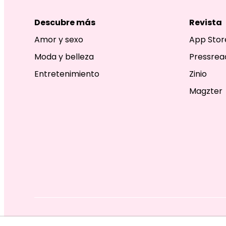
Descubre más
Revista
Amor y sexo
App Stor
Moda y belleza
Pressrea
Entretenimiento
Zinio
Magzter
EDITORIAL TELEVISA S.A. DE C.V. TODOS LOS DERECHOS R