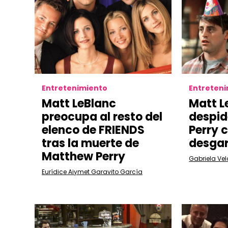
Entretenimiento
Entreten
Matt LeBlanc
Matt L
preocupa al resto del
despid
elenco de FRIENDS
Perry 
tras la muerte de
desgar
Matthew Perry
Gabriela Ve
Eurídice Aiymet Garavito García