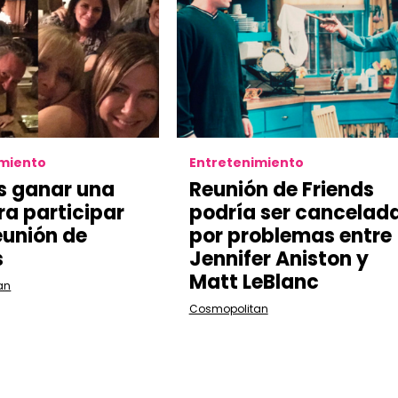
imiento
Entretenimiento
s ganar una
Reunión de Friends
ra participar
podría ser cancelad
eunión de
por problemas entre
s
Jennifer Aniston y
Matt LeBlanc
an
Cosmopolitan