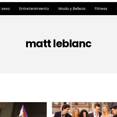
 sexo
Entretenimiento
Moda y Belleza
Fitness
matt leblanc