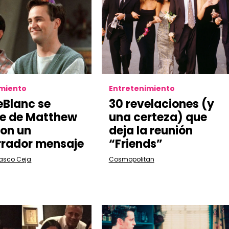
imiento
Entretenimiento
eBlanc se
30 revelaciones (y
e de Matthew
una certeza) que
con un
deja la reunión
rador mensaje
“Friends”
lasco Ceja
Cosmopolitan