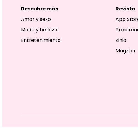
Descubre más
Revista
Amor y sexo
App Stor
Moda y belleza
Pressrea
Entretenimiento
Zinio
Magzter
EDITORIAL TELEVISA S.A. DE C.V. TODOS LOS DERECHOS R