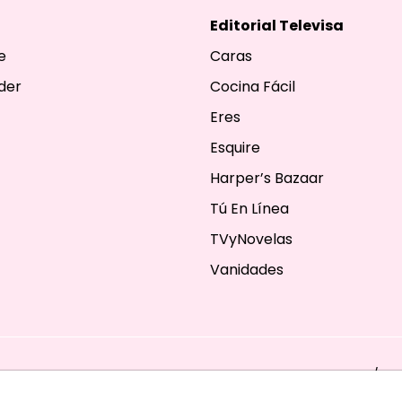
Editorial Televisa
e
Caras
der
Cocina Fácil
Eres
Esquire
Harper’s Bazaar
Tú En Línea
TVyNovelas
Vanidades
ESERVADOS. TBG - EDITORIAL TELEVISA - LIFESTYLES - BEAUTY / FA