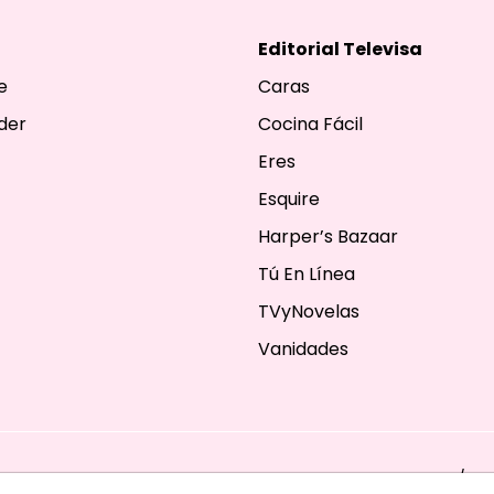
Editorial Televisa
e
Caras
der
Cocina Fácil
Eres
Esquire
Harper’s Bazaar
Tú En Línea
TVyNovelas
Vanidades
ESERVADOS. TBG - EDITORIAL TELEVISA - LIFESTYLES - BEAUTY / FA