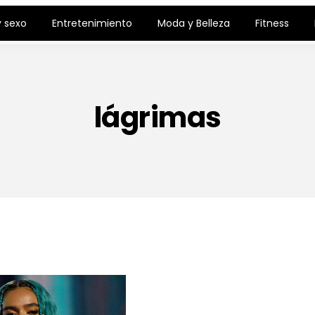
 sexo
Entretenimiento
Moda y Belleza
Fitness
lágrimas