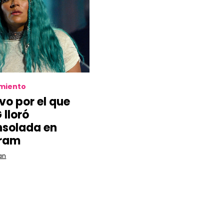
imiento
vo por el que
 lloró
solada en
gram
an