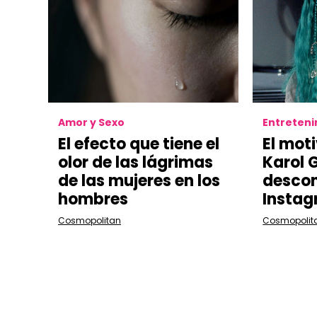
Amor y Sexo
Entreten
El efecto que tiene el
El moti
olor de las lágrimas
Karol G
de las mujeres en los
descon
hombres
Insta
Cosmopolitan
Cosmopolit