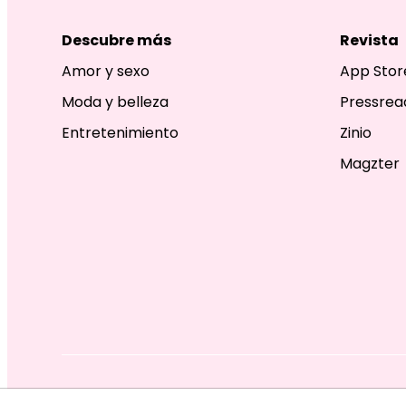
Descubre más
Revista
Amor y sexo
App Stor
Moda y belleza
Pressrea
Entretenimiento
Zinio
Magzter
EDITORIAL TELEVISA S.A. DE C.V. TODOS LOS DERECHOS R