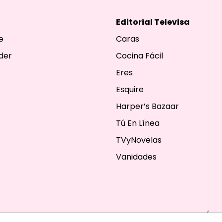
Editorial Televisa
e
Caras
der
Cocina Fácil
Eres
Esquire
Harper’s Bazaar
Tú En Línea
TVyNovelas
Vanidades
ESERVADOS. TBG - EDITORIAL TELEVISA - LIFESTYLES - BEAUTY / FA