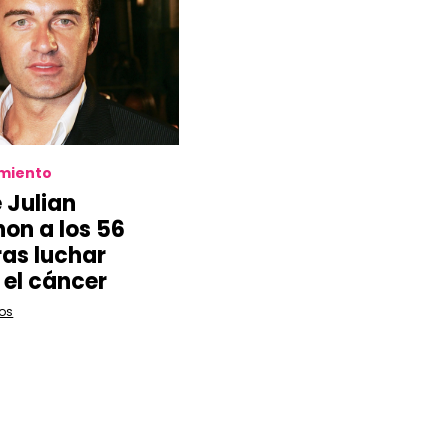
imiento
 Julian
n a los 56
ras luchar
 el cáncer
os