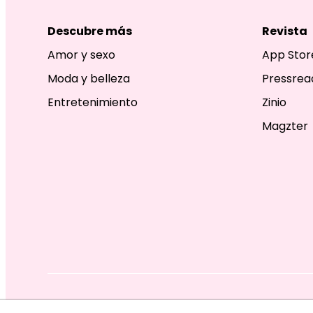
Descubre más
Revista
Amor y sexo
App Stor
Moda y belleza
Pressrea
Entretenimiento
Zinio
Magzter
EDITORIAL TELEVISA S.A. DE C.V. TODOS LOS DERECHOS R