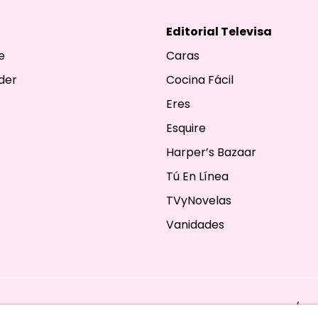
Editorial Televisa
e
Caras
der
Cocina Fácil
Eres
Esquire
Harper’s Bazaar
Tú En Línea
TVyNovelas
Vanidades
ESERVADOS. TBG - EDITORIAL TELEVISA - LIFESTYLES - BEAUTY / FA