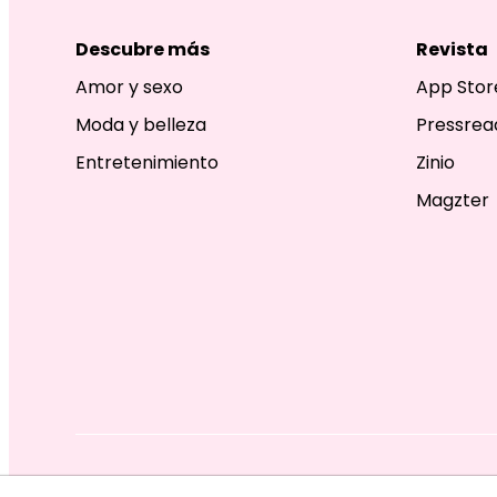
Descubre más
Revista
Amor y sexo
App Stor
Moda y belleza
Pressrea
Entretenimiento
Zinio
Magzter
EDITORIAL TELEVISA S.A. DE C.V. TODOS LOS DERECHOS R