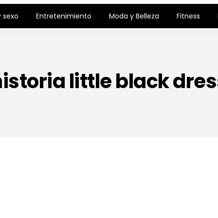
 sexo
Entretenimiento
Moda y Belleza
Fitness
istoria little black dre