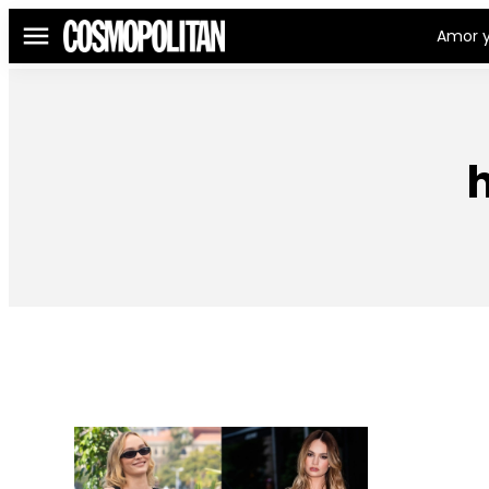
Amor y
Menú
h