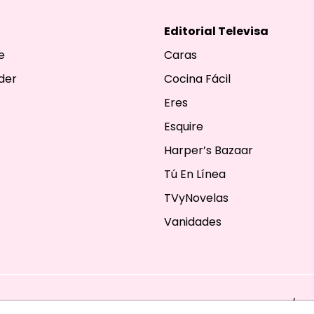
Editorial Televisa
e
Caras
der
Cocina Fácil
Eres
Esquire
Harper’s Bazaar
Tú En Línea
TVyNovelas
Vanidades
ESERVADOS. TBG - EDITORIAL TELEVISA - LIFESTYLES - BEAUTY / FA