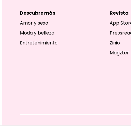
Descubre más
Revista
Amor y sexo
App Stor
Moda y belleza
Pressrea
Entretenimiento
Zinio
Magzter
EDITORIAL TELEVISA S.A. DE C.V. TODOS LOS DERECHOS R