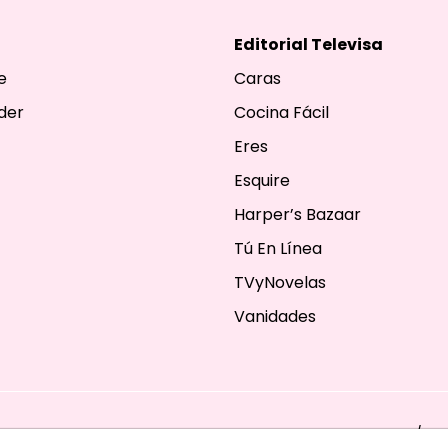
Editorial Televisa
e
Caras
der
Cocina Fácil
Eres
Esquire
Harper’s Bazaar
Tú En Línea
TVyNovelas
Vanidades
ESERVADOS. TBG - EDITORIAL TELEVISA - LIFESTYLES - BEAUTY / FA