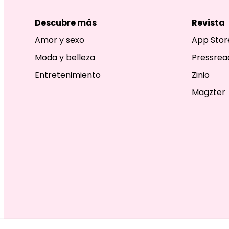
Descubre más
Revista
Amor y sexo
App Stor
Moda y belleza
Pressrea
Entretenimiento
Zinio
Magzter
EDITORIAL TELEVISA S.A. DE C.V. TODOS LOS DERECHOS R