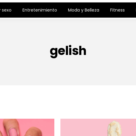
 sexo
Entretenimiento
Moda y Belleza
Fitness
gelish