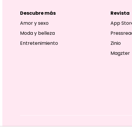
Descubre más
Revista
Amor y sexo
App Stor
Moda y belleza
Pressrea
Entretenimiento
Zinio
Magzter
EDITORIAL TELEVISA S.A. DE C.V. TODOS LOS DERECHOS R