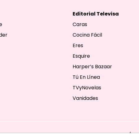
Editorial Televisa
e
Caras
der
Cocina Fácil
Eres
Esquire
Harper’s Bazaar
Tú En Línea
TVyNovelas
Vanidades
ESERVADOS. TBG - EDITORIAL TELEVISA - LIFESTYLES - BEAUTY / FA