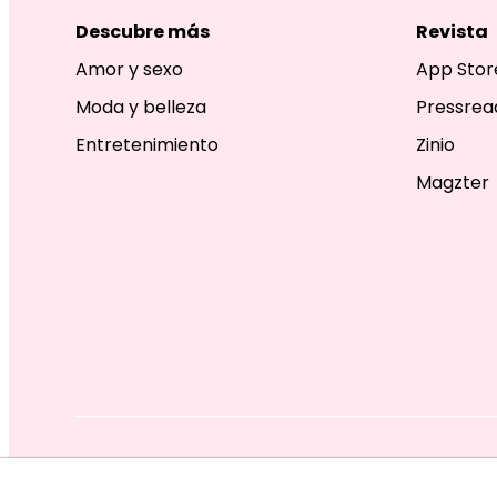
Descubre más
Revista
Amor y sexo
App Stor
Moda y belleza
Pressrea
Entretenimiento
Zinio
Magzter
EDITORIAL TELEVISA S.A. DE C.V. TODOS LOS DERECHOS R