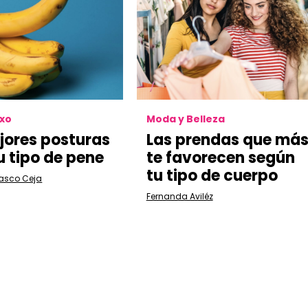
exo
Moda y Belleza
jores posturas
Las prendas que má
u tipo de pene
te favorecen según
tu tipo de cuerpo
lasco Ceja
Fernanda Aviléz