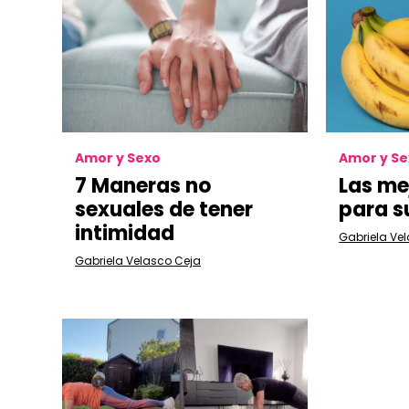
Amor y Sexo
Amor y S
7 Maneras no
Las me
sexuales de tener
para s
intimidad
Gabriela Ve
Gabriela Velasco Ceja