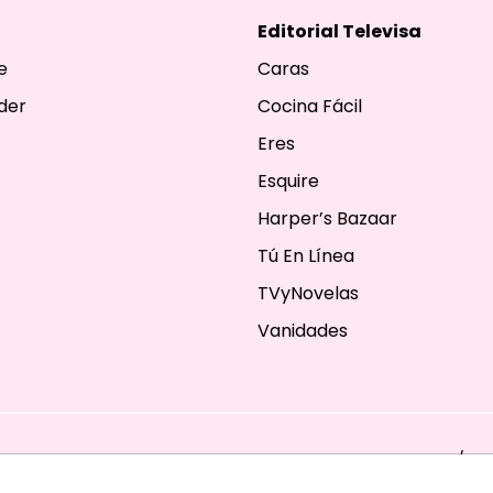
Editorial Televisa
e
Caras
der
Cocina Fácil
Eres
Esquire
Harper’s Bazaar
Tú En Línea
TVyNovelas
Vanidades
ESERVADOS. TBG - EDITORIAL TELEVISA - LIFESTYLES - BEAUTY / FA