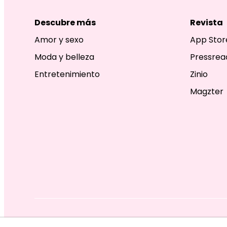
Descubre más
Revista
Amor y sexo
App Stor
Moda y belleza
Pressrea
Entretenimiento
Zinio
Magzter
EDITORIAL TELEVISA S.A. DE C.V. TODOS LOS DERECHOS R