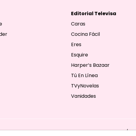
Editorial Televisa
e
Caras
der
Cocina Fácil
Eres
Esquire
Harper’s Bazaar
Tú En Línea
TVyNovelas
Vanidades
ESERVADOS. TBG - EDITORIAL TELEVISA - LIFESTYLES - BEAUTY / FA