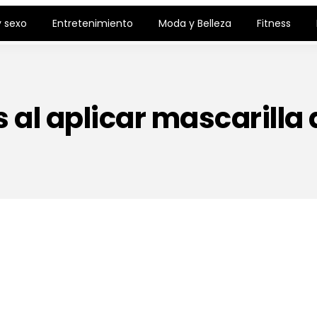
 sexo
Entretenimiento
Moda y Belleza
Fitness
s al aplicar mascarilla 