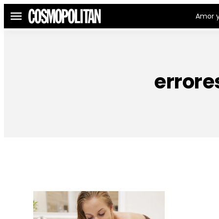
Amor y
Menú
errore