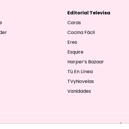
Editorial Televisa
e
Caras
der
Cocina Fácil
Eres
Esquire
Harper’s Bazaar
Tú En Línea
TVyNovelas
Vanidades
ESERVADOS. TBG - EDITORIAL TELEVISA - LIFESTYLES - BEAUTY / FA