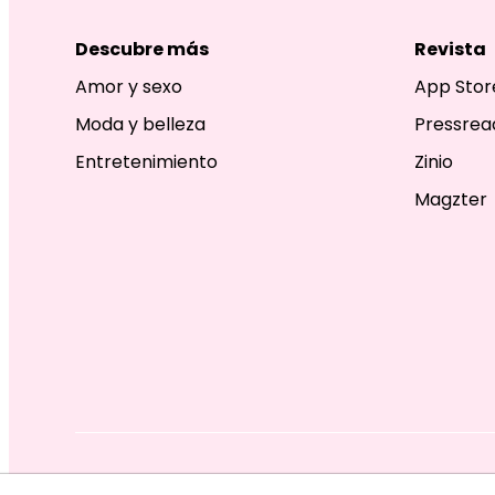
Descubre más
Revista
Amor y sexo
App Stor
Moda y belleza
Pressrea
Entretenimiento
Zinio
Magzter
EDITORIAL TELEVISA S.A. DE C.V. TODOS LOS DERECHOS R