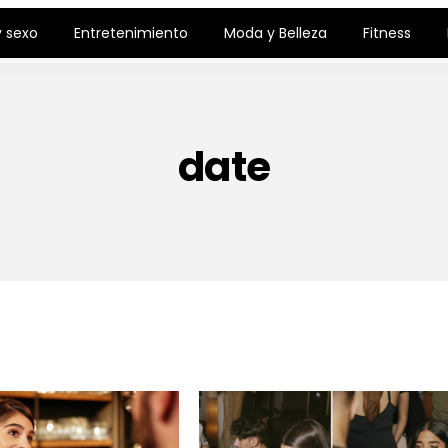
 sexo
Entretenimiento
Moda y Belleza
Fitness
date