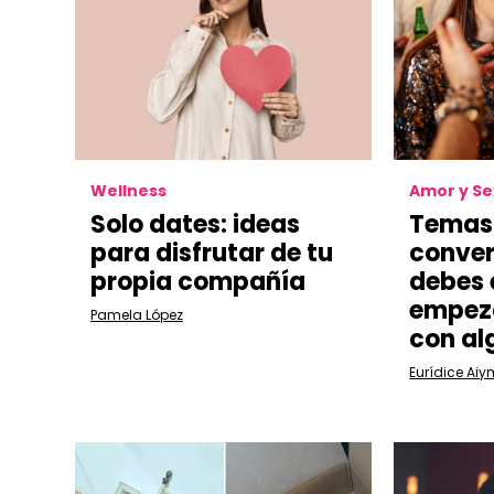
Wellness
Amor y S
Solo dates: ideas
Temas
para disfrutar de tu
conver
propia compañía
debes e
empeza
Pamela López
con al
Eurídice Aiy