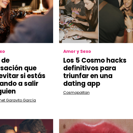
exo
Amor y Sexo
 de
Los 5 Cosmo hacks
sación que
definitivos para
vitar si estás
triunfar en una
ndo a salir
dating app
guien
Cosmopolitan
met Garavito García