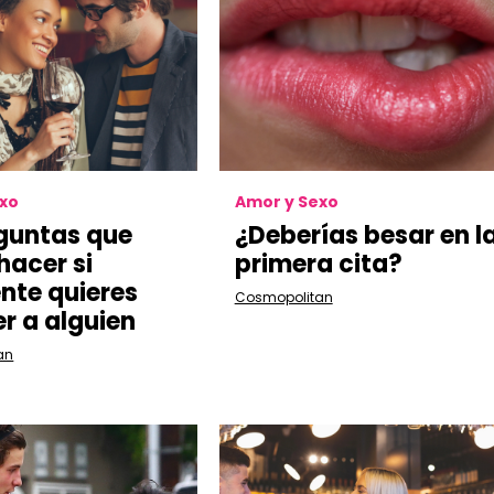
exo
Amor y Sexo
guntas que
¿Deberías besar en l
hacer si
primera cita?
nte quieres
Cosmopolitan
r a alguien
an