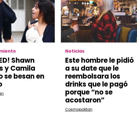
imiento
Noticias
ED! Shawn
Este hombre le pidió
s y Camila
a su date que le
o se besan en
reembolsara los
o
drinks que le pagó
porque “no se
an
acostaron”
Cosmopolitan