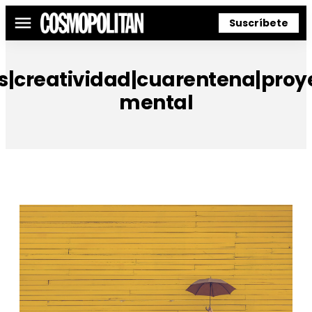
Suscríbete
Menú
s|creatividad|cuarentena|proy
mental