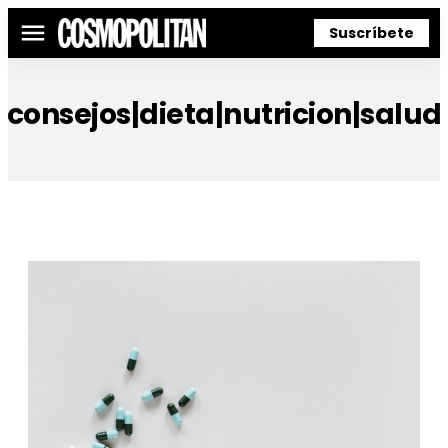
Suscríbete
Menú
consejos|dieta|nutricion|salud