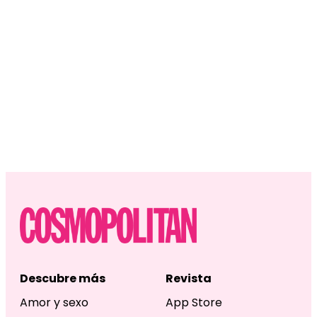
Descubre más
Revista
Amor y sexo
App Store